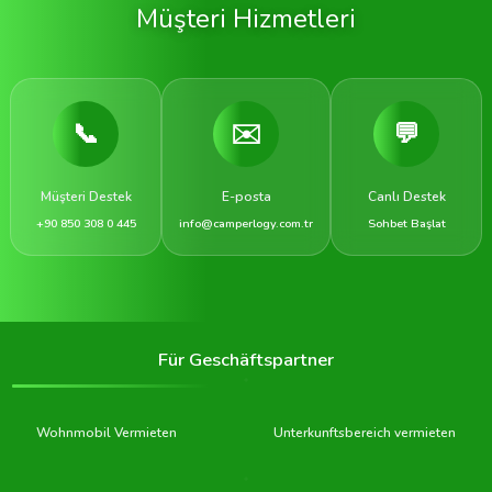
Müşteri Hizmetleri
📞
✉️
💬
Müşteri Destek
E-posta
Canlı Destek
+90 850 308 0 445
info@camperlogy.com.tr
Sohbet Başlat
Für Geschäftspartner
Wohnmobil Vermieten
Unterkunftsbereich vermieten