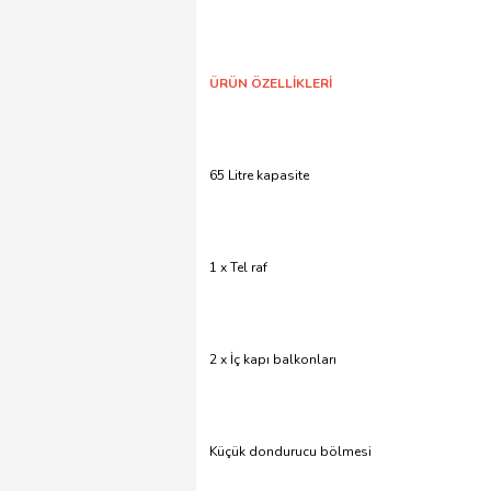
ÜRÜN ÖZELLİKLERİ
65 Litre kapasite
1 x Tel raf
2 x İç kapı balkonları
Küçük dondurucu bölmesi