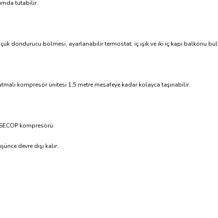
umda tutabilir.
üçük dondurucu bölmesi, ayarlanabilir termostat, iç ışık ve iki iç kapı balkonu b
tmalı kompresör ünitesi 1,5 metre mesafeye kadar kolayca taşınabilir.
lir SECOP kompresörü
ünce devre dışı kalır.