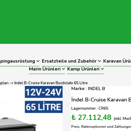
pingausrüstung
Ersatzteile und Zubehör
Karavan Ürü
Marin Ürünleri
Kamp Ürünleri
pları
-> İndel B-Cruise Karavan Buzdolabı 65 Litre
Marke : INDEL B
İndel B-Cruise Karavan B
Lagernummer : CR65
₺ 27.112,48
(inkl. MwS
Preis, Ratenoptionen und Zahlungs