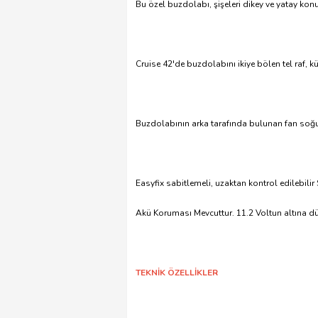
Bu özel buzdolabı, şişeleri dikey ve yatay kon
Cruise 42'de buzdolabını ikiye bölen tel raf, k
Buzdolabının arka tarafında bulunan fan soğu
Easyfix sabitlemeli, uzaktan kontrol edilebi
Akü Koruması Mevcuttur. 11.2 Voltun altına düş
TEKNİK ÖZELLİKLER