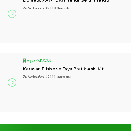
Dometic AW-TDKIT Tente Gerdirme Kiti
Zu Verkaufen
|
#2110
Barcode :
Agus KARAVAN
Karavan Elbise ve Eşya Pratik Askı Kiti
Zu Verkaufen
|
#2111
Barcode :