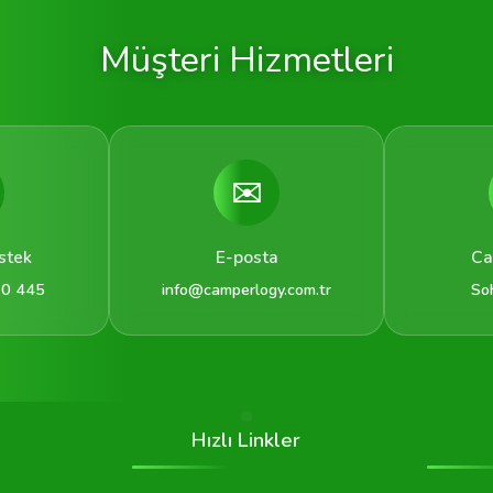
Müşteri Hizmetleri
✉️
stek
E-posta
Ca
 0 445
info@camperlogy.com.tr
So
Hızlı Linkler