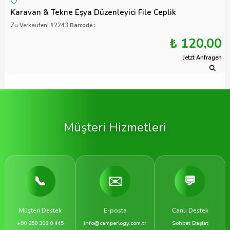
Karavan & Tekne Eşya Düzenleyici File Ceplik
Zu Verkaufen
|
#2243
Barcode :
₺ 120,00
Jetzt Anfragen
Müşteri Hizmetleri
📞
✉️
💬
Müşteri Destek
E-posta
Canlı Destek
+90 850 308 0 445
info@camperlogy.com.tr
Sohbet Başlat