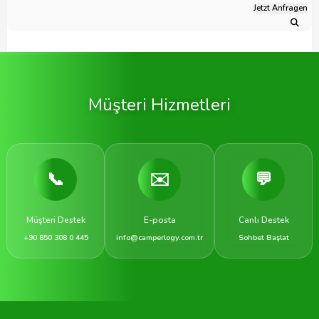
Jetzt Anfragen
Müşteri Hizmetleri
📞
✉️
💬
Müşteri Destek
E-posta
Canlı Destek
+90 850 308 0 445
info@camperlogy.com.tr
Sohbet Başlat