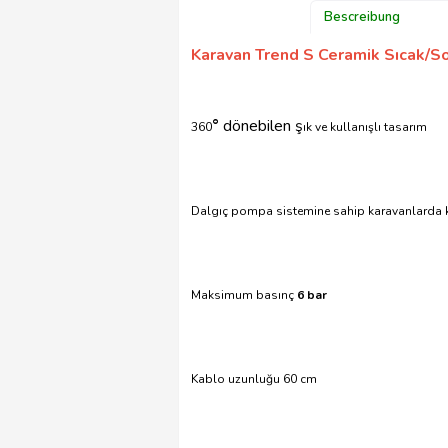
Bescreibung
Karavan Trend S Ceramik Sıcak/S
°
dönebilen ş
360
ık ve kullanışlı tasarım
Dalgıç pompa sistemine sahip karavanlarda ku
Maksimum basınç
6 bar
Kablo uzunluğu 60 cm