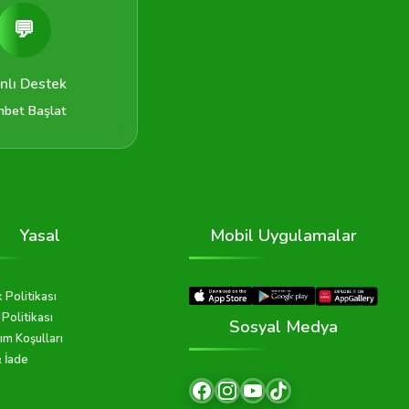
💬
nlı Destek
hbet Başlat
Yasal
Mobil Uygulamalar
k Politikası
Politikası
Sosyal Medya
ım Koşulları
& İade