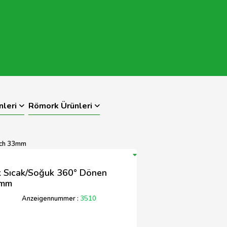
nleri
Römork Ürünleri
tch 33mm
k Sıcak/Soğuk 360° Dönen
3mm
Anzeigennummer :
3510