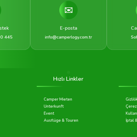
✉️
stek
E-posta
Ca
 0 445
info@camperlogy.com.tr
So
Hızlı Linkler
Camper Mieten
Gizlili
Unterkunft
Çerez 
Event
Kullan
Ausflüge & Touren
İptal 