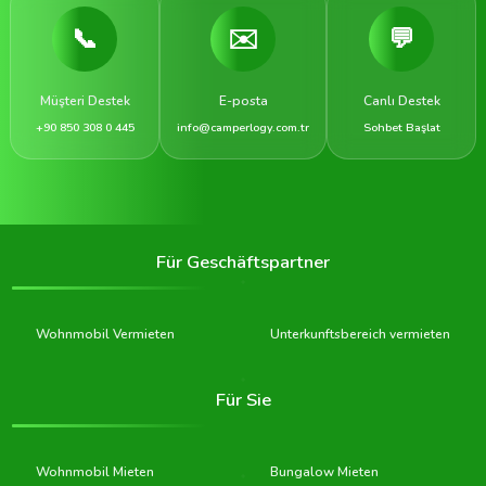
📞
✉️
💬
Müşteri Destek
E-posta
Canlı Destek
+90 850 308 0 445
info@camperlogy.com.tr
Sohbet Başlat
Für Geschäftspartner
Wohnmobil Vermieten
Unterkunftsbereich vermieten
Für Sie
Wohnmobil Mieten
Bungalow Mieten