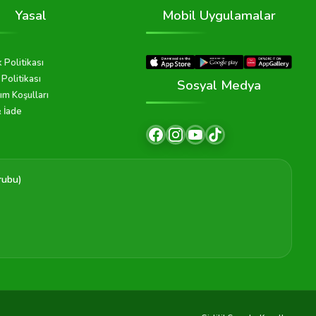
Yasal
Mobil Uygulamalar
k Politikası
Politikası
Sosyal Medya
ım Koşulları
& İade
rubu)