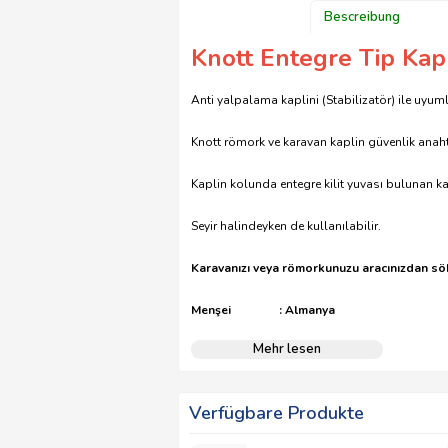
Bescreibung
Knott Entegre Tip Kapl
Anti yalpalama kaplini (Stabilizatör) ile uyum
Knott römork ve karavan kaplin güvenlik anahta
Kaplin kolunda entegre kilit yuvası bulunan k
Seyir halindeyken de kullanılabilir.
Karavanızı veya römorkunuzu aracınızdan sö
Menşei : Almanya
Mehr lesen
Verfügbare Produkte