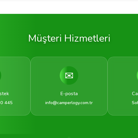
Müşteri Hizmetleri
✉️
stek
E-posta
Ca
 0 445
info@camperlogy.com.tr
So