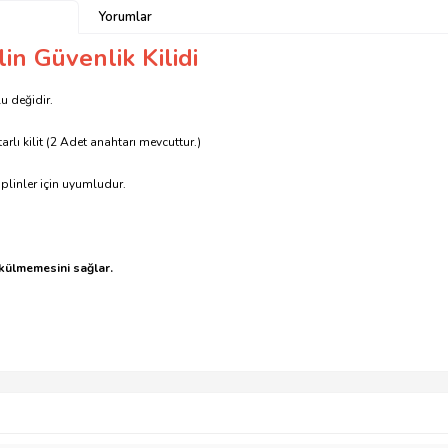
Yorumlar
in Güvenlik Kilidi
lu değidir.
rlı kilit (2 Adet anahtarı mevcuttur.)
aplinler için uyumludur.
külmemesini sağlar.