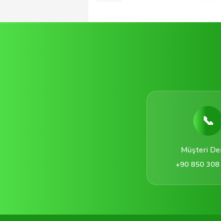
📞
Müşteri De
+90 850 308