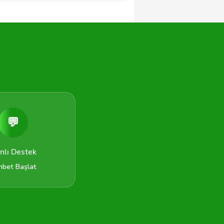
💬
nlı Destek
hbet Başlat