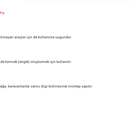
 Kg
olmayan araçlar için de kullanıma uygundur.
de tümsek (engel) oluşturmak için kullanılır.
ğa, karavanlarda servis (tüp bölmesine) montajı yapılır.