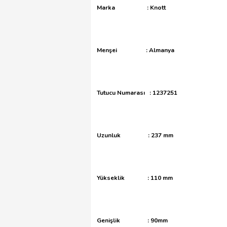
Marka : Knott
Menşei : Almanya
Tutucu Numarası : 1237251
Uzunluk : 237 mm
Yükseklik : 110 mm
Genişlik : 90mm