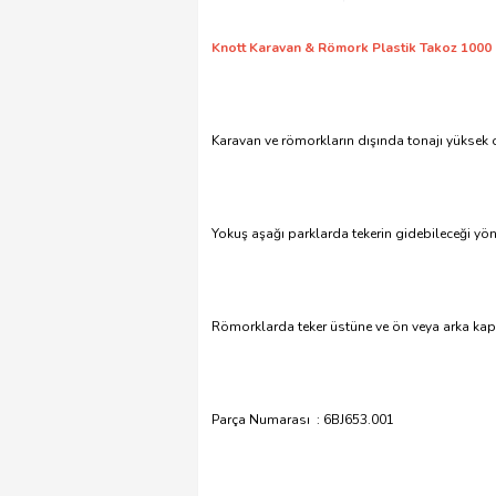
Knott Karavan & Römork Plastik Takoz 1000
Karavan ve römorkların dışında tonajı yüksek 
Yokuş aşağı parklarda tekerin gidebileceği yön
Römorklarda teker üstüne ve ön veya arka kapa
Parça Numarası : 6BJ653.001