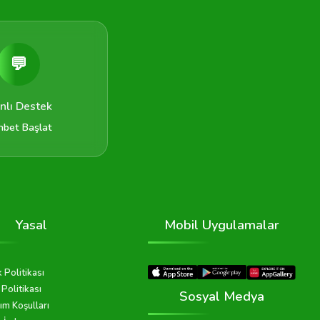
💬
nlı Destek
hbet Başlat
Yasal
Mobil Uygulamalar
k Politikası
Politikası
Sosyal Medya
ım Koşulları