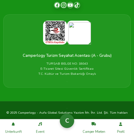
Camperlogy Turizm Seyahat Acentası (A - Grubu)
TURSAB BELGE NO: 18043
E-Ticaret Sitesi Güvenlik Sertifikası
T.C. Kültür ve Turizm Bakanlığı Onaylı
© 2025 Camperlogy - Aufa Global Solutions Yazılım İth. İhr. Ltd. Şti. Tüm hakları
saklıdır.
C
Gizlilik
Çerezler
Koşullar
Unterkunft
Event
Camper Mieten
Profil