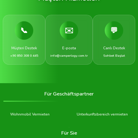
📞
✉️
💬
Müşteri Destek
E-posta
Canlı Destek
+90 850 308 0 445
info@camperlogy.com.tr
Sohbet Başlat
Für Geschäftspartner
Wohnmobil Vermieten
Unterkunftsbereich vermieten
Für Sie