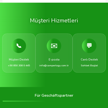
Müşteri Hizmetleri
📞
✉️
💬
Müşteri Destek
E-posta
Canlı Destek
+90 850 308 0 445
info@camperlogy.com.tr
Sohbet Başlat
Für Geschäftspartner