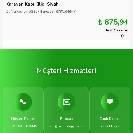
Karavan Kapı Kilidi Siyah
Zu Verkaufen
|
#2207
Barcode : SRT1046NY
₺ 875,94
Jetzt Anfragen
Müşteri Hizmetleri
📞
✉️
💬
Müşteri Destek
E-posta
Canlı Destek
+90 850 308 0 445
info@camperlogy.com.tr
Sohbet Başlat