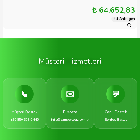
₺ 64.652,83
Jetzt Anfragen
Müşteri Hizmetleri
📞
✉️
💬
Müşteri Destek
E-posta
Canlı Destek
+90 850 308 0 445
info@camperlogy.com.tr
Sohbet Başlat