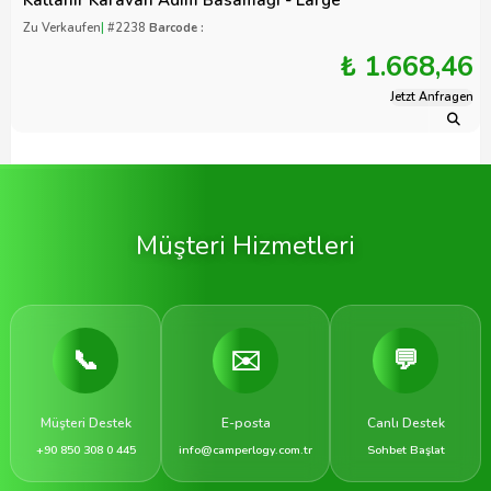
Katlanır Karavan Adım Basamağı - Large
Zu Verkaufen
|
#2238
Barcode :
₺ 1.668,46
Jetzt Anfragen
Müşteri Hizmetleri
📞
✉️
💬
Müşteri Destek
E-posta
Canlı Destek
+90 850 308 0 445
info@camperlogy.com.tr
Sohbet Başlat