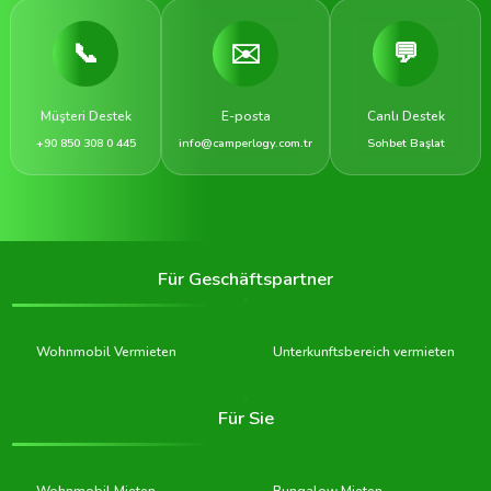
📞
✉️
💬
Müşteri Destek
E-posta
Canlı Destek
+90 850 308 0 445
info@camperlogy.com.tr
Sohbet Başlat
Für Geschäftspartner
Wohnmobil Vermieten
Unterkunftsbereich vermieten
Für Sie