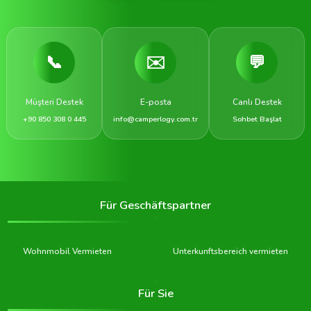
📞
✉️
💬
Müşteri Destek
E-posta
Canlı Destek
+90 850 308 0 445
info@camperlogy.com.tr
Sohbet Başlat
Für Geschäftspartner
Wohnmobil Vermieten
Unterkunftsbereich vermieten
Für Sie