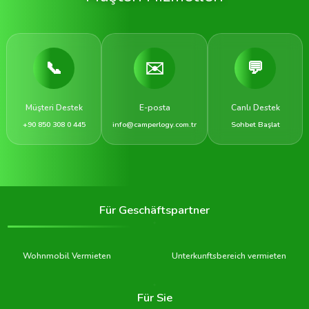
📞
✉️
💬
Müşteri Destek
E-posta
Canlı Destek
+90 850 308 0 445
info@camperlogy.com.tr
Sohbet Başlat
Für Geschäftspartner
Wohnmobil Vermieten
Unterkunftsbereich vermieten
Für Sie